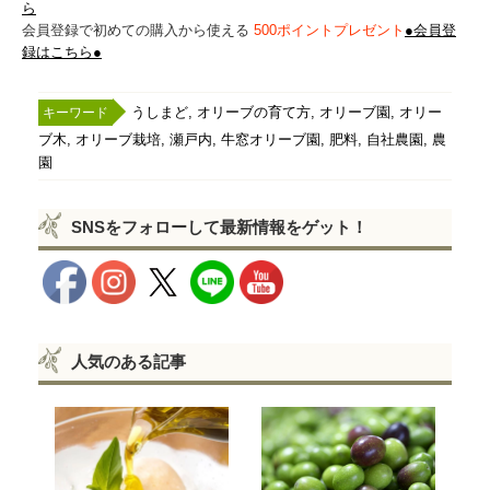
ら
会員登録で初めての購入から使える
500ポイントプレゼント
●会員登
録はこちら●
,
,
,
うしまど
オリーブの育て方
オリーブ園
オリー
,
,
,
,
,
,
ブ木
オリーブ栽培
瀬戸内
牛窓オリーブ園
肥料
自社農園
農
園
SNSをフォローして最新情報をゲット！
人気のある記事