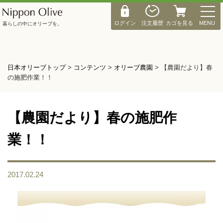
M
E
ログイン
注文履歴
カゴを見る
MENU
暮らしの中にオリーブを。
N
U
日本オリーブトップ
>
コンテンツ
>
オリーブ農園
>
【農園だより】春
の施肥作業！！
【農園だより】春の施肥作
業！！
2017.02.24