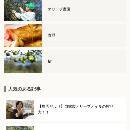
オリーブ農園
食品
樹
人気のある記事
【農園だより】自家製オリーブオイルの搾り
方！！