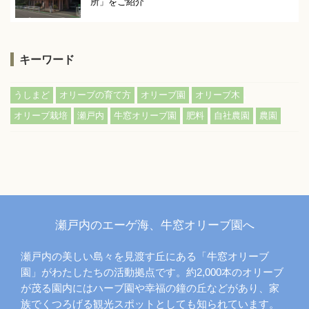
所」をご紹介
キーワード
,
,
,
,
うしまど
オリーブの育て方
オリーブ園
オリーブ木
,
,
,
,
,
オリーブ栽培
瀬戸内
牛窓オリーブ園
肥料
自社農園
農園
瀬戸内のエーゲ海、牛窓オリーブ園へ
瀬戸内の美しい島々を見渡す丘にある「牛窓オリーブ
園」がわたしたちの活動拠点です。約2,000本のオリーブ
が茂る園内にはハーブ園や幸福の鐘の丘などがあり、家
族でくつろげる観光スポットとしても知られています。