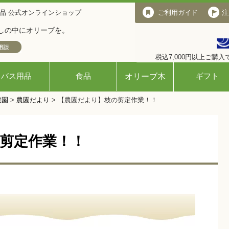
品 公式オンラインショップ
ご利用ガイド
ご利用ガイド
注
しの中にオリーブを。
税込7,000円以上ご購
バス用品
食品
ギフト
オリーブ木
農園
>
農園だより
>
【農園だより】枝の剪定作業！！
剪定作業！！