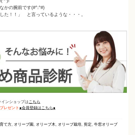
^)!
の腕前です(#^.^#)
した！！」 と言っているような・・・。
ラインショップは
こちら
トプレゼント
●会員登録はこちら●
,
,
,
,
,
育て方
オリーブ園
オリーブ木
オリーブ栽培
剪定
牛窓オリーブ