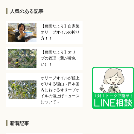
人気のある記事
【農園だより】自家製
オリーブオイルの搾り
方！！
【農園だより】オリー
ブの管理（葉が黄色
い）！
オリーブオイルが値上
がりする理由～日本国
内におけるオリーブオ
イルの値上げニュース
について～
新着記事