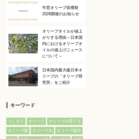
牛窓オリーブ収穫祭
2026開催のお知らせ
オリーブオイルが値上
がりする理由～日本国
内におけるオリーブオ
イルの値上げニュース
について～
日本国内最大級日本オ
リーブの「オリーブ研
究所」をご紹介
キーワード
,
,
,
うしまど
オリーブ
オリーブの育て方
,
,
,
オリーブ園
オリーブ木
オリーブ栽培