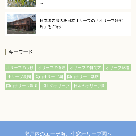
～
日本国内最大級日本オリーブの「オリーブ研究
所」をご紹介
キーワード
,
,
,
オリーブの収穫
オリーブの管理
オリーブの育て方
オリーブ栽培
,
,
,
,
オリーブ農園
岡山オリーブ園
岡山オリーブ栽培
,
,
岡山オリーブ農園
岡山のオリーブ
日本のオリーブ園
瀬戸内のエーゲ海、牛窓オリーブ園へ