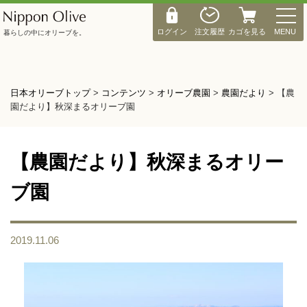
M
E
ログイン
注文履歴
カゴを見る
MENU
暮らしの中にオリーブを。
N
U
日本オリーブトップ
>
コンテンツ
>
オリーブ農園
>
農園だより
>
【農
園だより】秋深まるオリーブ園
【農園だより】秋深まるオリー
ブ園
2019.11.06