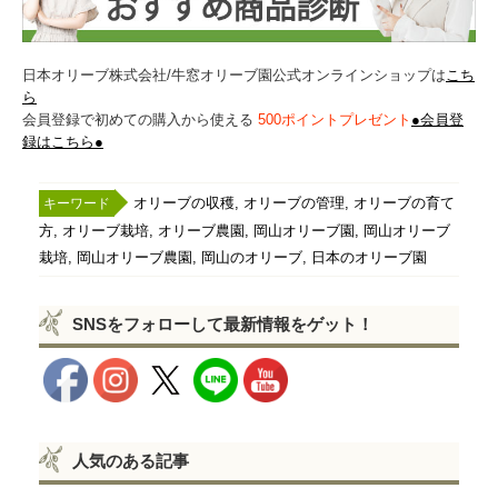
日本オリーブ株式会社/牛窓オリーブ園公式オンラインショップは
こち
ら
会員登録で初めての購入から使える
500ポイントプレゼント
●会員登
録はこちら●
,
,
オリーブの収穫
オリーブの管理
オリーブの育て
,
,
,
,
方
オリーブ栽培
オリーブ農園
岡山オリーブ園
岡山オリーブ
,
,
,
栽培
岡山オリーブ農園
岡山のオリーブ
日本のオリーブ園
SNSをフォローして最新情報をゲット！
人気のある記事