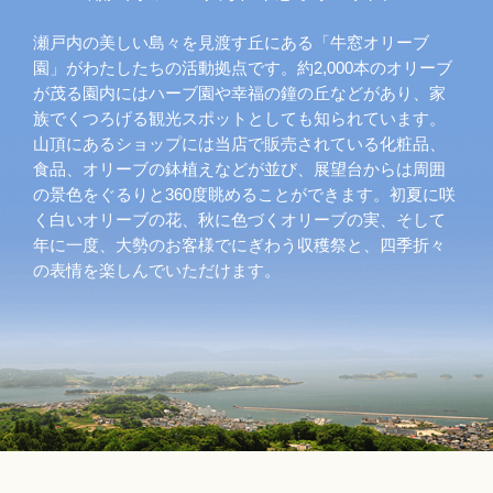
瀬戸内の美しい島々を見渡す丘にある「牛窓オリーブ
園」がわたしたちの活動拠点です。約2,000本のオリーブ
が茂る園内にはハーブ園や幸福の鐘の丘などがあり、家
族でくつろげる観光スポットとしても知られています。
山頂にあるショップには当店で販売されている化粧品、
食品、オリーブの鉢植えなどが並び、展望台からは周囲
の景色をぐるりと360度眺めることができます。初夏に咲
く白いオリーブの花、秋に色づくオリーブの実、そして
年に一度、大勢のお客様でにぎわう収穫祭と、四季折々
の表情を楽しんでいただけます。