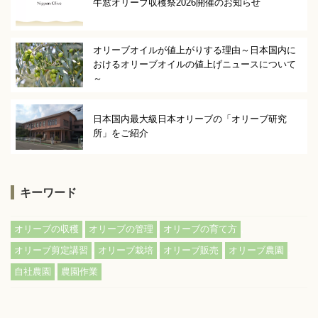
牛窓オリーブ収穫祭2026開催のお知らせ
オリーブオイルが値上がりする理由～日本国内に
おけるオリーブオイルの値上げニュースについて
～
日本国内最大級日本オリーブの「オリーブ研究
所」をご紹介
キーワード
,
,
,
オリーブの収穫
オリーブの管理
オリーブの育て方
,
,
,
,
オリーブ剪定講習
オリーブ栽培
オリーブ販売
オリーブ農園
,
自社農園
農園作業