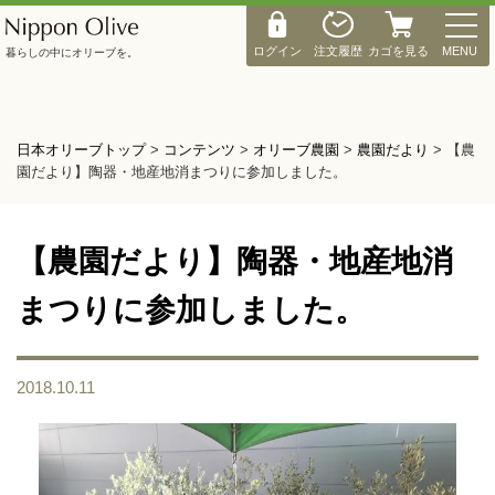
M
E
ログイン
注文履歴
カゴを見る
MENU
暮らしの中にオリーブを。
N
U
日本オリーブトップ
>
コンテンツ
>
オリーブ農園
>
農園だより
>
【農
園だより】陶器・地産地消まつりに参加しました。
【農園だより】陶器・地産地消
まつりに参加しました。
2018.10.11