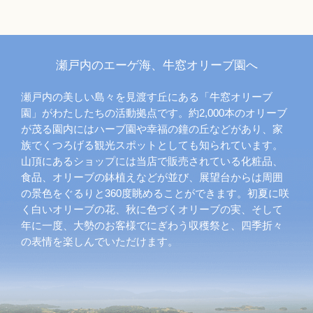
瀬戸内のエーゲ海、牛窓オリーブ園へ
瀬戸内の美しい島々を見渡す丘にある「牛窓オリーブ
園」がわたしたちの活動拠点です。約2,000本のオリーブ
が茂る園内にはハーブ園や幸福の鐘の丘などがあり、家
族でくつろげる観光スポットとしても知られています。
山頂にあるショップには当店で販売されている化粧品、
食品、オリーブの鉢植えなどが並び、展望台からは周囲
の景色をぐるりと360度眺めることができます。初夏に咲
く白いオリーブの花、秋に色づくオリーブの実、そして
年に一度、大勢のお客様でにぎわう収穫祭と、四季折々
の表情を楽しんでいただけます。