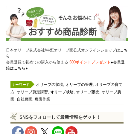
日本オリーブ株式会社/牛窓オリーブ園公式オンラインショップは
こち
ら
会員登録で初めての購入から使える
500ポイントプレゼント
●会員登
録はこちら●
,
,
オリーブの収穫
オリーブの管理
オリーブの育て
,
,
,
,
方
オリーブ剪定講習
オリーブ栽培
オリーブ販売
オリーブ農
,
,
園
自社農園
農園作業
SNSをフォローして最新情報をゲット！