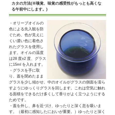
カタの方法(※嗅覚、味覚の感受性がもっとも高くな
る午前中にします。)
・オリーブオイルの
色による先入観を防
ぐため、色が見えに
くい濃い色に着色さ
れたグラスを使用し
ます。オイルの温度
は28 度±2 度、グラス
に15ml を入れます。
・グラスを手に取
り、蓋を閉めたまま
グラスを少し傾かせ、中のオイルがグラスの側面を濡ら
すようにゆっくりグラスを回します。これは空気に触れ
る面積をできるだけ多くして香りがよく立つようにする
ためです。
・蓋を外し、鼻を近づけ、ゆったりと深く息を吸いま
す。（最初に感知したにおいが重要。）ゆったりと深く