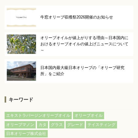
牛窓オリーブ収穫祭2026開催のお知らせ
オリーブオイルが値上がりする理由～日本国内に
おけるオリーブオイルの値上げニュースについて
～
日本国内最大級日本オリーブの「オリーブ研究
所」をご紹介
キーワード
,
,
エキストラバージンオリーブオイル
オリーブオイル
,
,
,
,
,
オリーブマノン
カタ
グラス
グレード
テイスティング
日本オリーブ株式会社