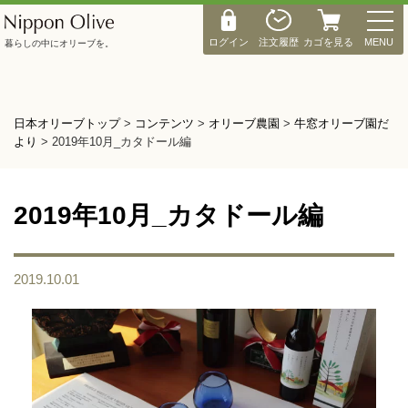
M
E
ログイン
注文履歴
カゴを見る
MENU
暮らしの中にオリーブを。
N
U
日本オリーブトップ
>
コンテンツ
>
オリーブ農園
>
牛窓オリーブ園だ
より
>
2019年10月_カタドール編
2019年10月_カタドール編
2019.10.01