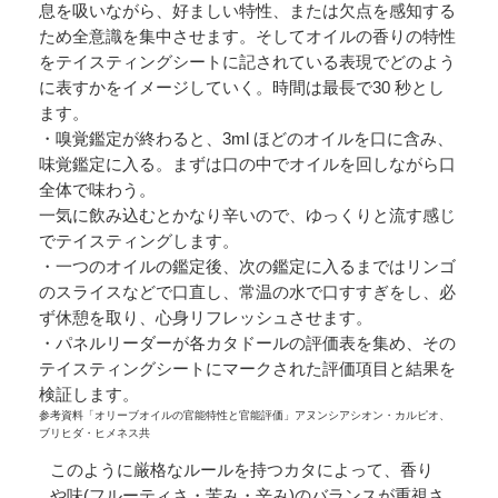
息を吸いながら、好ましい特性、または欠点を感知する
ため全意識を集中させます。そしてオイルの香りの特性
をテイスティングシートに記されている表現でどのよう
に表すかをイメージしていく。時間は最長で30 秒とし
ます。
・嗅覚鑑定が終わると、3ml ほどのオイルを口に含み、
味覚鑑定に入る。まずは口の中でオイルを回しながら口
全体で味わう。
一気に飲み込むとかなり辛いので、ゆっくりと流す感じ
でテイスティングします。
・一つのオイルの鑑定後、次の鑑定に入るまではリンゴ
のスライスなどで口直し、常温の水で口すすぎをし、必
ず休憩を取り、心身リフレッシュさせます。
・パネルリーダーが各カタドールの評価表を集め、その
テイスティングシートにマークされた評価項目と結果を
検証します。
参考資料「オリーブオイルの官能特性と官能評価」アヌンシアシオン・カルピオ、
ブリヒダ・ヒメネス共
このように厳格なルールを持つカタによって、香り
や味(フルーティさ・苦み・辛み)のバランスが重視さ