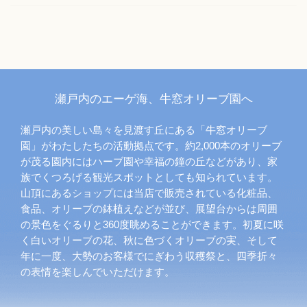
瀬戸内のエーゲ海、牛窓オリーブ園へ
瀬戸内の美しい島々を見渡す丘にある「牛窓オリーブ
園」がわたしたちの活動拠点です。約2,000本のオリーブ
が茂る園内にはハーブ園や幸福の鐘の丘などがあり、家
族でくつろげる観光スポットとしても知られています。
山頂にあるショップには当店で販売されている化粧品、
食品、オリーブの鉢植えなどが並び、展望台からは周囲
の景色をぐるりと360度眺めることができます。初夏に咲
く白いオリーブの花、秋に色づくオリーブの実、そして
年に一度、大勢のお客様でにぎわう収穫祭と、四季折々
の表情を楽しんでいただけます。