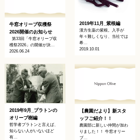
2019年11月_紫根編
牛窓オリーブ収穫祭
漢方生薬の紫根。入手が
2026開催のお知らせ
年々難しくなり、当社では
第33回「牛窓オリーブ収
希…
穫祭2026」の開催が決…
2019.10.01
2026.06.24
2019年9月_プラトンの
【農園だより】新スタ
オリーブ樹編
ッフご紹介！！
哲学者プラトンと言えば、
農園部に新しい仲間が加わ
知らない人がいないほど
りました！！ 牛窓オリー
有…
ブ…