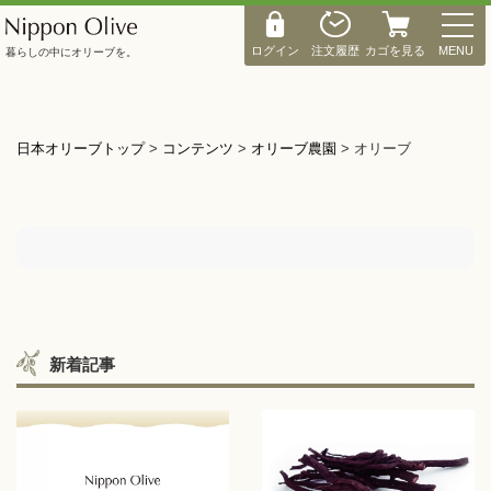
M
E
ログイン
注文履歴
カゴを見る
MENU
暮らしの中にオリーブを。
N
U
日本オリーブトップ
>
コンテンツ
>
オリーブ農園
>
オリーブ
新着記事