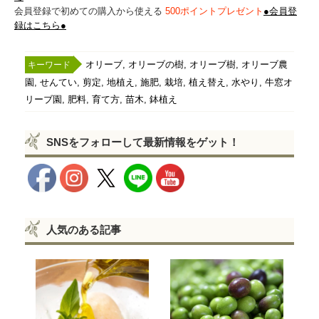
会員登録で初めての購入から使える
500ポイントプレゼント
●会員登
録はこちら●
,
,
,
オリーブ
オリーブの樹
オリーブ樹
オリーブ農
,
,
,
,
,
,
,
,
園
せんてい
剪定
地植え
施肥
栽培
植え替え
水やり
牛窓オ
,
,
,
,
リーブ園
肥料
育て方
苗木
鉢植え
SNSをフォローして最新情報をゲット！
人気のある記事