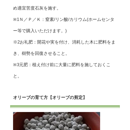
め適宜苦度石灰を施す。
※1Ｎ／Ｐ／Ｋ：窒素/リン酸/カリウム(ホームセンタ
ー等で購入いただけます。)
※2お礼肥：開花や実を付け、消耗した木に肥料をま
き、樹勢を回復させること。
※3元肥：植え付け前に大量に肥料を施しておくこ
と。
オリーブの育て方【オリーブの剪定】