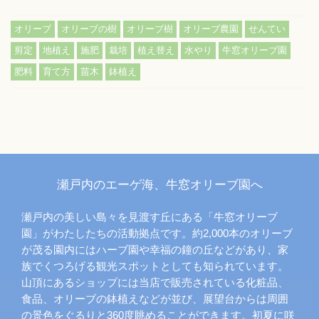
,
,
,
,
,
オリーブ
オリーブの樹
オリーブ樹
オリーブ農園
せんてい
,
,
,
,
,
,
,
剪定
地植え
施肥
栽培
植え替え
水やり
牛窓オリーブ園
,
,
,
肥料
育て方
苗木
鉢植え
瀬戸内のエーゲ海、牛窓オリーブ園へ
瀬戸内の美しい島々を見渡す丘にある「牛窓オリーブ
園」がわたしたちの活動拠点です。約2,000本のオリーブ
が茂る園内にはハーブ園や幸福の鐘の丘などがあり、家
族でくつろげる観光スポットとしても知られています。
山頂にあるショップには当店で販売されている化粧品、
食品、オリーブの鉢植えなどが並び、展望台からは周囲
の景色をぐるりと360度眺めることができます。初夏に咲