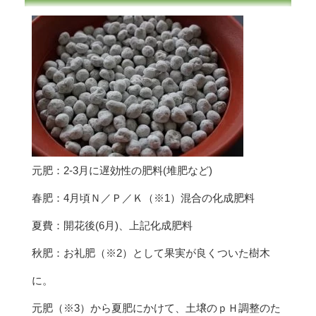
元肥：2-3月に遅効性の肥料(堆肥など)
春肥：4月頃Ｎ／Ｐ／Ｋ（※1）混合の化成肥料
夏費：開花後(6月)、上記化成肥料
秋肥：お礼肥（※2）として果実が良くついた樹木
に。
元肥（※3）から夏肥にかけて、土壌のｐＨ調整のた