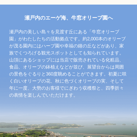
瀬戸内のエーゲ海、牛窓オリーブ園へ
瀬戸内の美しい島々を見渡す丘にある「牛窓オリーブ
園」がわたしたちの活動拠点です。約2,000本のオリーブ
が茂る園内にはハーブ園や幸福の鐘の丘などがあり、家
族でくつろげる観光スポットとしても知られています。
山頂にあるショップには当店で販売されている化粧品、
食品、オリーブの鉢植えなどが並び、展望台からは周囲
の景色をぐるりと360度眺めることができます。初夏に咲
く白いオリーブの花、秋に色づくオリーブの実、そして
年に一度、大勢のお客様でにぎわう収穫祭と、四季折々
の表情を楽しんでいただけます。