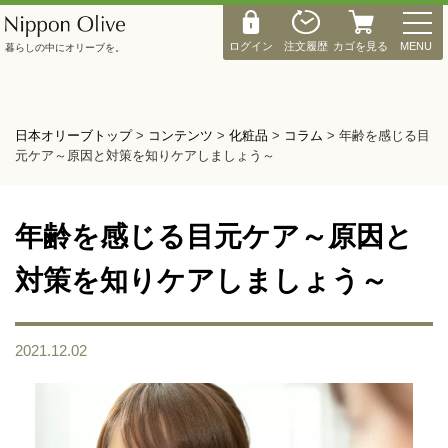
M
E
ログイン
注文履歴
カゴを見る
MENU
暮らしの中にオリーブを。
N
U
日本オリーブトップ
>
コンテンツ
>
化粧品
>
コラム
>
年齢を感じる目
元ケア～原因と対策を知りケアしましょう～
年齢を感じる目元ケア～原因と
対策を知りケアしましょう～
2021.12.02