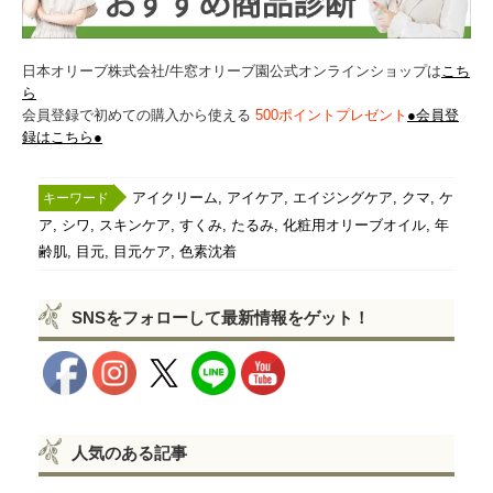
日本オリーブ株式会社/牛窓オリーブ園公式オンラインショップは
こち
ら
会員登録で初めての購入から使える
500ポイントプレゼント
●会員登
録はこちら●
,
,
,
,
アイクリーム
アイケア
エイジングケア
クマ
ケ
,
,
,
,
,
,
ア
シワ
スキンケア
すくみ
たるみ
化粧用オリーブオイル
年
,
,
,
齢肌
目元
目元ケア
色素沈着
SNSをフォローして最新情報をゲット！
人気のある記事