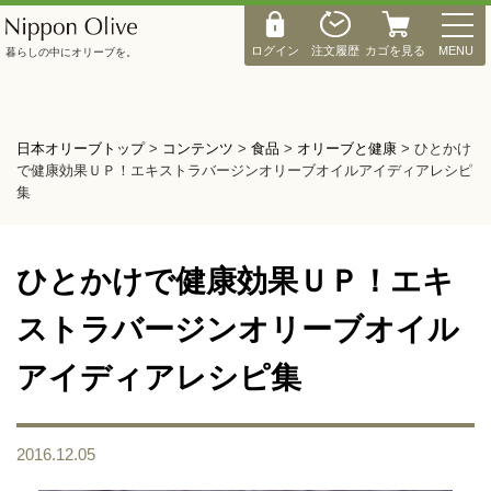
M
E
ログイン
注文履歴
カゴを見る
MENU
暮らしの中にオリーブを。
N
U
日本オリーブトップ
>
コンテンツ
>
食品
>
オリーブと健康
>
ひとかけ
で健康効果ＵＰ！エキストラバージンオリーブオイルアイディアレシピ
集
ひとかけで健康効果ＵＰ！エキ
ストラバージンオリーブオイル
アイディアレシピ集
2016.12.05