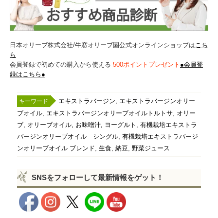
日本オリーブ株式会社/牛窓オリーブ園公式オンラインショップは
こち
ら
会員登録で初めての購入から使える
500ポイントプレゼント
●会員登
録はこちら●
,
エキストラバージン
エキストラバージンオリー
,
,
ブオイル
エキストラバージンオリーブオイルトルトサ
オリー
,
,
,
,
ブ
オリーブオイル
お味噌汁
ヨーグルト
有機栽培エキストラ
,
バージンオリーブオイル シングル
有機栽培エキストラバージ
,
,
,
ンオリーブオイル ブレンド
生食
納豆
野菜ジュース
SNSをフォローして最新情報をゲット！