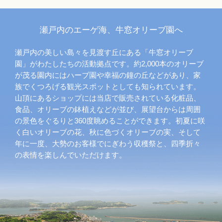
瀬戸内のエーゲ海、牛窓オリーブ園へ
瀬戸内の美しい島々を見渡す丘にある「牛窓オリーブ
園」がわたしたちの活動拠点です。約2,000本のオリーブ
が茂る園内にはハーブ園や幸福の鐘の丘などがあり、家
族でくつろげる観光スポットとしても知られています。
山頂にあるショップには当店で販売されている化粧品、
食品、オリーブの鉢植えなどが並び、展望台からは周囲
の景色をぐるりと360度眺めることができます。初夏に咲
く白いオリーブの花、秋に色づくオリーブの実、そして
年に一度、大勢のお客様でにぎわう収穫祭と、四季折々
の表情を楽しんでいただけます。