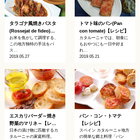
タラゴナ風焼きパスタ
トマト味のパン(Pan
(Rossejat de fideo)…
con tomate)【レシピ】
お米を焦がして調理する、
カタルーニャでは、朝食に
この地方独特の手法をパ
もおやつにも一日中好ま
ス…
れ…
2019.05.27
2019.05.21
エスカリバーダ～焼き
パン・コン・トマテ
野菜のマリネ～【レ…
【レシピ】
日本の漬け物に匹敵するカ
スペイン カタルーニャ地方
タルーニャの家庭料理。
の簡単な郷土料理「パン