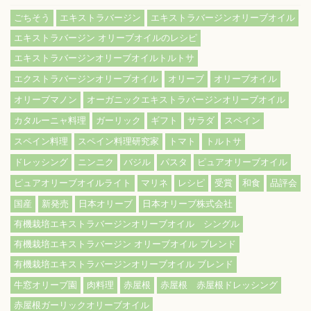
ごちそう
エキストラバージン
エキストラバージンオリーブオイル
エキストラバージン オリーブオイルのレシピ
エキストラバージンオリーブオイルトルトサ
エクストラバージンオリーブオイル
オリーブ
オリーブオイル
オリーブマノン
オーガニックエキストラバージンオリーブオイル
カタルーニャ料理
ガーリック
ギフト
サラダ
スペイン
スペイン料理
スペイン料理研究家
トマト
トルトサ
ドレッシング
ニンニク
バジル
パスタ
ピュアオリーブオイル
ピュアオリーブオイルライト
マリネ
レシピ
受賞
和食
品評会
国産
新発売
日本オリーブ
日本オリーブ株式会社
有機栽培エキストラバージンオリーブオイル シングル
有機栽培エキストラバージン オリーブオイル ブレンド
有機栽培エキストラバージンオリーブオイル ブレンド
牛窓オリーブ園
肉料理
赤屋根
赤屋根 赤屋根ドレッシング
赤屋根ガーリックオリーブオイル