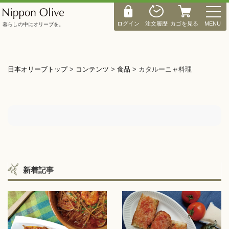
M
E
ログイン
注文履歴
カゴを見る
MENU
暮らしの中にオリーブを。
N
U
日本オリーブトップ
>
コンテンツ
>
食品
>
カタルーニャ料理
新着記事