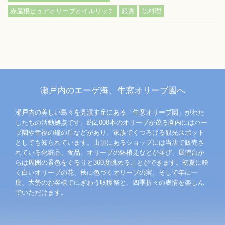
赤屋根ピュアオリーブオイルリッチ
銀賞
魚料理
瀬戸内のエーゲ海、牛窓オリーブ園へ
瀬戸内の美しい島々を見渡す丘にある「牛窓オリーブ園」がわた
したちの活動拠点です。約2,000本のオリーブが茂る園内にはハー
ブ園や幸福の鐘の丘などがあり、家族でくつろげる観光スポット
としても知られています。山頂にあるショップには当店で販売さ
れている化粧品、食品、オリーブの鉢植えなどが並び、展望台か
らは周囲の景色をぐるりと360度眺めることができます。初夏に咲
く白いオリーブの花、秋に色づくオリーブの実、そして年に一
度、大勢のお客様でにぎわう収穫祭と、四季折々の表情を楽しん
でいただけます。