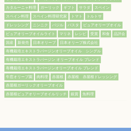
カタルーニャ料理
ガーリック
ギフト
サラダ
スペイン
スペイン料理
スペイン料理研究家
トマト
トルトサ
ドレッシング
ニンニク
バジル
パスタ
ピュアオリーブオイル
ピュアオリーブオイルライト
マリネ
レシピ
受賞
和食
品評会
国産
新発売
日本オリーブ
日本オリーブ株式会社
有機栽培エキストラバージンオリーブオイル シングル
有機栽培エキストラバージン オリーブオイル ブレンド
有機栽培エキストラバージンオリーブオイル ブレンド
牛窓オリーブ園
肉料理
赤屋根
赤屋根 赤屋根ドレッシング
赤屋根ガーリックオリーブオイル
赤屋根ピュアオリーブオイルリッチ
銀賞
魚料理