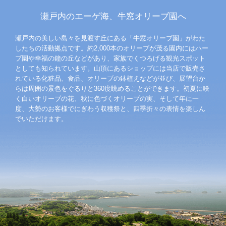
瀬戸内のエーゲ海、牛窓オリーブ園へ
瀬戸内の美しい島々を見渡す丘にある「牛窓オリーブ園」がわた
したちの活動拠点です。約2,000本のオリーブが茂る園内にはハー
ブ園や幸福の鐘の丘などがあり、家族でくつろげる観光スポット
としても知られています。山頂にあるショップには当店で販売さ
れている化粧品、食品、オリーブの鉢植えなどが並び、展望台か
らは周囲の景色をぐるりと360度眺めることができます。初夏に咲
く白いオリーブの花、秋に色づくオリーブの実、そして年に一
度、大勢のお客様でにぎわう収穫祭と、四季折々の表情を楽しん
でいただけます。