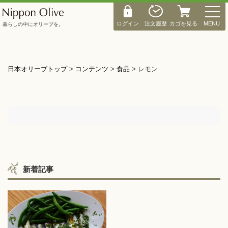
M
E
ログイン
注文履歴
カゴを見る
MENU
暮らしの中にオリーブを。
N
U
日本オリーブトップ
>
コンテンツ
>
食品
>
レモン
新着記事