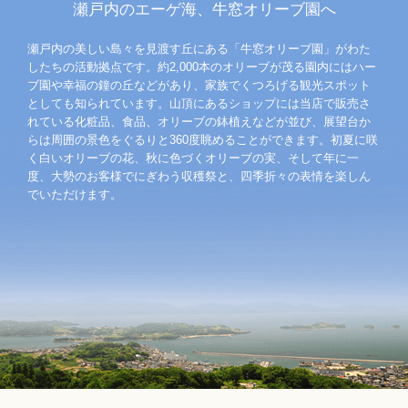
瀬戸内のエーゲ海、牛窓オリーブ園へ
瀬戸内の美しい島々を見渡す丘にある「牛窓オリーブ園」がわた
したちの活動拠点です。約2,000本のオリーブが茂る園内にはハー
ブ園や幸福の鐘の丘などがあり、家族でくつろげる観光スポット
としても知られています。山頂にあるショップには当店で販売さ
れている化粧品、食品、オリーブの鉢植えなどが並び、展望台か
らは周囲の景色をぐるりと360度眺めることができます。初夏に咲
く白いオリーブの花、秋に色づくオリーブの実、そして年に一
度、大勢のお客様でにぎわう収穫祭と、四季折々の表情を楽しん
でいただけます。