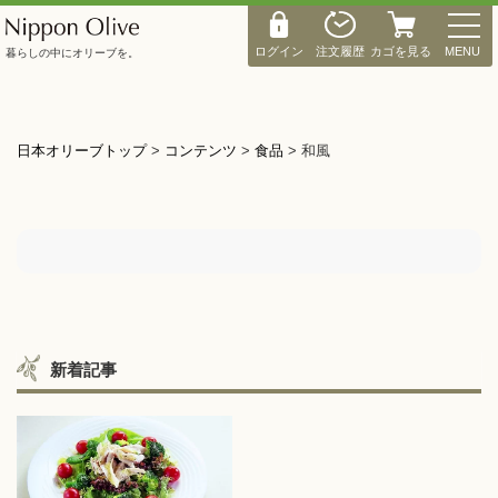
M
E
ログイン
注文履歴
カゴを見る
MENU
暮らしの中にオリーブを。
N
U
日本オリーブトップ
>
コンテンツ
>
食品
>
和風
新着記事