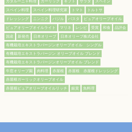
カタルーニャ料理
ガーリック
ギフト
サラダ
スペイン
スペイン料理
スペイン料理研究家
トマト
トルトサ
ドレッシング
ニンニク
バジル
パスタ
ピュアオリーブオイル
ピュアオリーブオイルライト
マリネ
レシピ
受賞
和食
品評会
国産
新発売
日本オリーブ
日本オリーブ株式会社
有機栽培エキストラバージンオリーブオイル シングル
有機栽培エキストラバージン オリーブオイル ブレンド
有機栽培エキストラバージンオリーブオイル ブレンド
牛窓オリーブ園
肉料理
赤屋根
赤屋根 赤屋根ドレッシング
赤屋根ガーリックオリーブオイル
赤屋根ピュアオリーブオイルリッチ
銀賞
魚料理