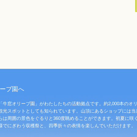
ーブ園へ
牛窓オリーブ園」がわたしたちの活動拠点です。約2,000本のオ
観光スポットとしても知られています。山頂にあるショップには当
らは周囲の景色をぐるりと360度眺めることができます。初夏に咲
様でにぎわう収穫祭と、四季折々の表情を楽しんでいただけます。