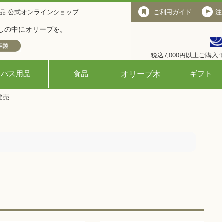
品 公式オンラインショップ
ご利用ガイド
ご利用ガイド
注
しの中にオリーブを。
税込7,000円以上ご購
バス用品
食品
ギフト
オリーブ木
発売