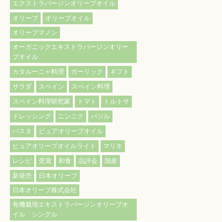
エクストラバージンオリーブオイル
オリーブ
オリーブオイル
オリーブマノン
オーガニックエキストラバージンオリー
ブオイル
カタルーニャ料理
ガーリック
ギフト
サラダ
スペイン
スペイン料理
スペイン料理研究家
トマト
トルトサ
ドレッシング
ニンニク
バジル
パスタ
ピュアオリーブオイル
ピュアオリーブオイルライト
マリネ
レシピ
受賞
和食
品評会
国産
新発売
日本オリーブ
日本オリーブ株式会社
有機栽培エキストラバージンオリーブオ
イル シングル