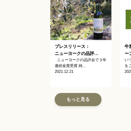
プレスリリース：
牛
ニューヨークの品評…
ー
ニューヨークの品評会で３年
い
連続金賞受賞 純…
を
2021.12.21
202
もっと見る