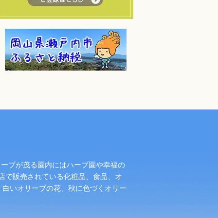
リーブが茂る園内にはハーブ園や幸福の
店で販売されている化粧品、食品、オ
く白いオリーブの花、秋に色づくオリー