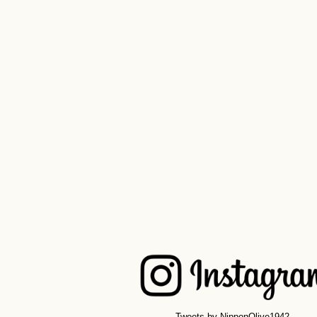
Tweets by NipponOlive1942