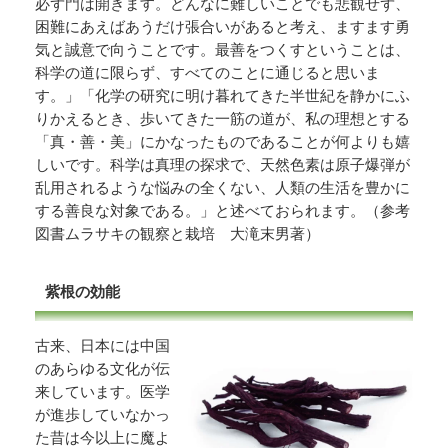
必ず門は開きます。どんなに難しいことでも悲観せず、
困難にあえばあうだけ張合いがあると考え、ますます勇
気と誠意で向うことです。最善をつくすということは、
科学の道に限らず、すべてのことに通じると思いま
す。」「化学の研究に明け暮れてきた半世紀を静かにふ
りかえるとき、歩いてきた一筋の道が、私の理想とする
「真・善・美」にかなったものであることが何よりも嬉
しいです。科学は真理の探求で、天然色素は原子爆弾が
乱用されるような悩みの全くない、人類の生活を豊かに
する善良な対象である。」と述べておられます。（参考
図書ムラサキの観察と栽培 大滝末男著）
紫根の効能
古来、日本には中国
のあらゆる文化が伝
来しています。医学
が進歩していなかっ
た昔は今以上に魔よ