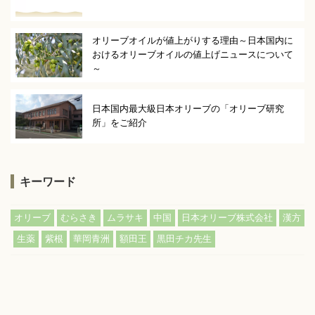
オリーブオイルが値上がりする理由～日本国内に
おけるオリーブオイルの値上げニュースについて
～
日本国内最大級日本オリーブの「オリーブ研究
所」をご紹介
キーワード
,
,
,
,
,
オリーブ
むらさき
ムラサキ
中国
日本オリーブ株式会社
漢方
,
,
,
,
,
生薬
紫根
華岡青洲
額田王
黒田チカ先生