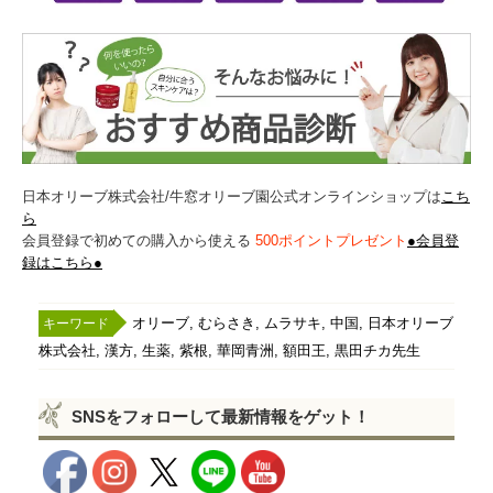
日本オリーブ株式会社/牛窓オリーブ園公式オンラインショップは
こち
ら
会員登録で初めての購入から使える
500ポイントプレゼント
●会員登
録はこちら●
,
,
,
,
オリーブ
むらさき
ムラサキ
中国
日本オリーブ
,
,
,
,
,
,
株式会社
漢方
生薬
紫根
華岡青洲
額田王
黒田チカ先生
SNSをフォローして最新情報をゲット！