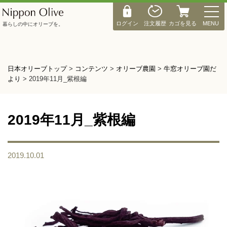
M
E
ログイン
注文履歴
カゴを見る
MENU
暮らしの中にオリーブを。
N
U
日本オリーブトップ
>
コンテンツ
>
オリーブ農園
>
牛窓オリーブ園だ
より
>
2019年11月_紫根編
2019年11月_紫根編
2019.10.01