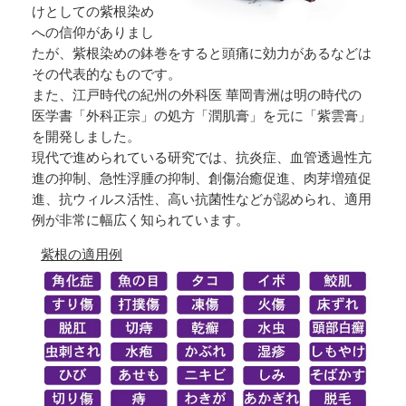
けとしての紫根染め
への信仰がありまし
たが、紫根染めの鉢巻をすると頭痛に効力があるなどは
その代表的なものです。
また、江戸時代の紀州の外科医 華岡青洲は明の時代の
医学書「外科正宗」の処方「潤肌膏」を元に「紫雲膏」
を開発しました。
現代で進められている研究では、抗炎症、血管透過性亢
進の抑制、急性浮腫の抑制、創傷治癒促進、肉芽増殖促
進、抗ウィルス活性、高い抗菌性などが認められ、適用
例が非常に幅広く知られています。
紫根の適用例