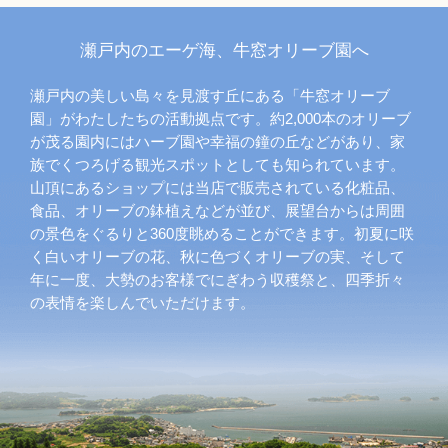
瀬戸内のエーゲ海、牛窓オリーブ園へ
瀬戸内の美しい島々を見渡す丘にある「牛窓オリーブ
園」がわたしたちの活動拠点です。約2,000本のオリーブ
が茂る園内にはハーブ園や幸福の鐘の丘などがあり、家
族でくつろげる観光スポットとしても知られています。
山頂にあるショップには当店で販売されている化粧品、
食品、オリーブの鉢植えなどが並び、展望台からは周囲
の景色をぐるりと360度眺めることができます。初夏に咲
く白いオリーブの花、秋に色づくオリーブの実、そして
年に一度、大勢のお客様でにぎわう収穫祭と、四季折々
の表情を楽しんでいただけます。