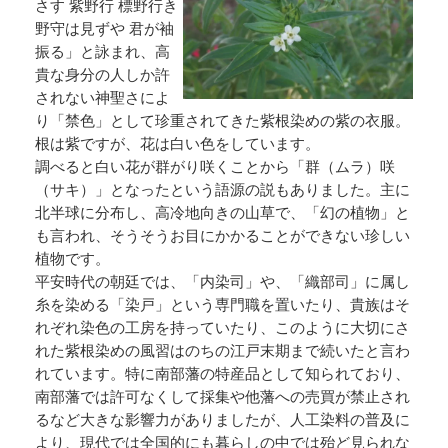
さす 紫野行 標野行き
野守は見ずや 君が袖
振る」と詠まれ、高
貴な身分の人しか許
されない神聖さによ
り「禁色」として珍重されてきた紫根染めの紫の衣服。
根は紫ですが、花は白い色をしています。
調べると白い花が群がり咲くことから「群（ムラ）咲
（サキ）」となったという語源の説もありました。主に
北半球に分布し、高冷地向きの山草で、「幻の植物」と
も言われ、そうそうお目にかかることができない珍しい
植物です。
平安時代の朝廷では、「内染司」や、「織部司」に属し
糸を染める「染戸」という専門職を置いたり、貴族はそ
れぞれ染色の工房を持っていたり、このように大切にさ
れた紫根染めの風習はのちの江戸末期まで続いたと言わ
れています。特に南部藩の特産品として知られており、
南部藩では許可なくして採集や他藩への売買が禁止され
るなど大きな影響力がありましたが、人工染料の普及に
より、現代では全国的にも暮らしの中では殆ど見られな