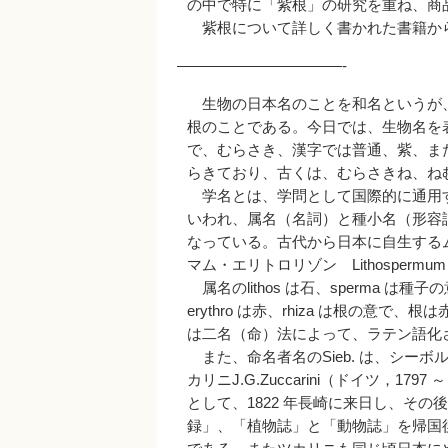
の中で特に「紫根」の研究を重ね、商
紫根について詳しく書かれた書籍か
———————————-
生物の日本名のことを和名というが
根のことである。今日では、生物名を
で、むらさき、漢字では普通、紫、ま
らきており、古くは、むらさきね、ね
学名とは、学問として国際的に通用
いわれ、属名（名詞）と種小名（形容
なっている。古代から日本に自生する
マム・エリトロリゾン Lithospermum eryth
属名のlithos は石、sperma 
erythro は赤、rhiza は根の
は二名（命）法によって、ラテン語化
また、命名者名のSieb. は、シーボルトP.F
カリニJ.G.Zuccarini（ドイツ，1
として、1822 年長崎に来日し、そ
録」、「植物誌」と「動物誌」を帰国