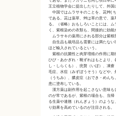
である。またツカリニも同じ頃日本に
王立植物学会に提出したりして、外国
中国ではムラサキのことを、茈艸( ち
である。茈は薬草、艸は草の意で、薬
る。（省略）おもしろいことには、ム
く、紫根染めの衣類も、間接的に効能
ムラサキの薬用にされる部分は紫根
自生品も栽培品も需要には満たない現状な
ほど輸入されているという。
紫根の抗菌性と肉芽増殖の作用に期
ひび・あかぎれ・靴ずれはもとより、
し・しらくも）、疣贅（いぼ）、凍瘡
毛症、水痘（みずぼうそう）などや、
（うちみ）、膿皮症（おでき・めんち
患に塗布している。
漢方薬は副作用を起こさない意味も含め
のが常であるが、紫根の場合も、当帰
る生薬や連翹（れんぎょう）のような
り効果を高めているのが注目される。