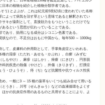
やってきて、日本産植物150種を鑑定記述して、バイエルン
に日本の植物を紹介した植物分類学者である。
そう) とよぶが、これは紀元前5世紀頃に使われていた名称
草によって病気を治す草という意味であると解釈されてい
ラサキが薬剤として、直接効力をもつということだけでな
があるという思想が伝わっていることである。
部であり、効用になる成分はシコニン色素である。
ので、不足分はおもに中国から、毎年500 ～ 1000kg
待して、皮膚科の外用剤として、手掌角皮症といわれる、
各種の湿疹（ただれ・あせも・かぶれ）、白癬（みずむ
（しもやけ）、麻疹（はしか）、痤瘡（にきび）、円形脱
外科的疾患の熱傷（やけど）、外傷（きりきず）、打撲症
ょう・ひょうそ）、痔（ぢ）など抗菌性や抗ウィルス性疾
、一般に3 ～ 15 種の薬草をいくつも組み合せて用いる
（とうき）、川芎（せんきゅう）などの血液循環をよくす
、ほかの抗炎症作用のあるものと共用することにより、よ