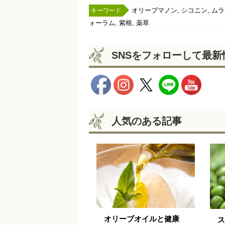
,
,
オリーブマノン
シコニン
ムラ
,
,
ォーラム
紫根
薬草
SNSをフォローして最
人気のある記事
オリーブオイルと健康
ス