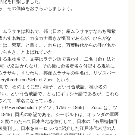
品化を目指しました。
ら、その価値をおさらいしましょう。
、ムラサキは和名で、邦（日本）産ムラサキすなわち和紫
表わす名称は、カタカナ書きが慣習であるが、ひらがな
たは、紫草、と書く。これらは、万葉時代からの呼び名か
むらさき、とよばれていた。
する生物名で、文字はラテン語で表わす。二名（命）法と
詞）の2 語からなり、その後に命名者名を付記する規約に
ムラサキ、すなわち、邦産ムラサキの学名は、リゾスパー
rorhizon Sieb. et Zucc. という。
は種子の意で、石のように堅い種子、という合成語、種小名の
意で、根は赤い、という合成語で、ともにギリシャ語であるが、これら
されて、学名になっている。
.vonSiebold（ドイツ，1796 ～ 1866）、Zucc. は、ツ
797 ～ 1848）両氏の略記である。シーボルトは、オランダの軍医
の後２度にわたって日本各地を旅行して、日本の「有用植物目
後発刊し、日本をヨーロッパに紹介した江戸時代末期の人