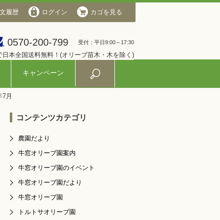
文履歴
会社概要
ログイン
ログイン
カゴを見る
カゴを見る
0570-200-799
0570-200-799
受付：平日9:00～17:30
受付：平日9:00～17:30
入で日本全国送料無料！(オリーブ苗木・木を除く)
キャンペーン
年7月
コンテンツカテゴリ
農園だより
牛窓オリーブ園案内
牛窓オリーブ園のイベント
牛窓オリーブ園だより
牛窓オリーブ園
トルトサオリーブ園