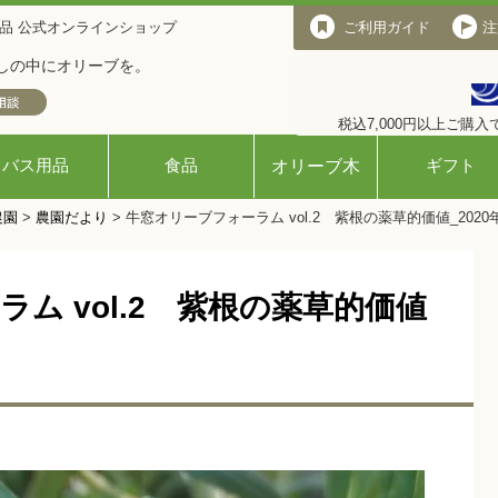
品 公式オンラインショップ
ご利用ガイド
ご利用ガイド
注
しの中にオリーブを。
税込7,000円以上ご購
バス用品
食品
ギフト
オリーブ木
農園
>
農園だより
>
牛窓オリーブフォーラム vol.2 紫根の薬草的価値_2020
ム vol.2 紫根の薬草的価値