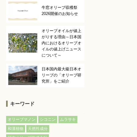
牛窓オリーブ収穫祭
2026開催のお知らせ
オリーブオイルが値上
がりする理由～日本国
内におけるオリーブオ
イルの値上げニュース
について～
日本国内最大級日本オ
リーブの「オリーブ研
究所」をご紹介
キーワード
,
,
,
オリーブマノン
シコニン
ムラサキ
,
,
和漢植物
天然性成分