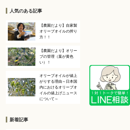
人気のある記事
【農園だより】自家製
オリーブオイルの搾り
方！！
【農園だより】オリー
ブの管理（葉が黄色
い）！
オリーブオイルが値上
がりする理由～日本国
内におけるオリーブオ
イルの値上げニュース
について～
新着記事