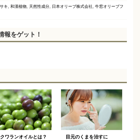
,
,
,
,
サキ
和漢植物
天然性成分
日本オリーブ株式会社
牛窓オリーブフ
新情報をゲット！
クワランオイルとは？
目元のくまを治すに