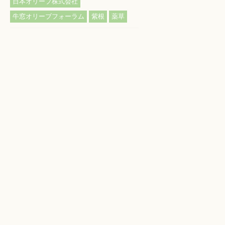
,
日本オリーブ株式会社
,
,
牛窓オリーブフォーラム
紫根
薬草