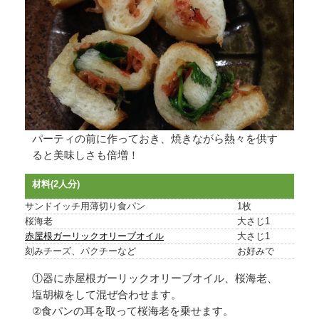
パーティの前に作っておき、焼きながら熱々を供す
ると美味しさも倍増！
材料(2人分)
サンドイッチ用薄切り食パン
1枚
桜海老
大さじ1
赤屋根ガーリックオリーブオイル
大さじ1
刻みチーズ、パクチーなど
お好みで
①器に赤屋根ガーリックオリーブオイル、桜海老、
塩胡椒をして混ぜ合わせます。
②食パンの耳を取って桜海老を乗せます。