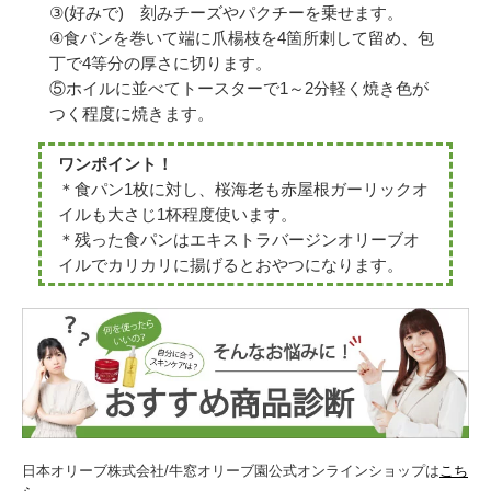
③(好みで) 刻みチーズやパクチーを乗せます。
④食パンを巻いて端に爪楊枝を4箇所刺して留め、包
丁で4等分の厚さに切ります。
⑤ホイルに並べてトースターで1～2分軽く焼き色が
つく程度に焼きます。
ワンポイント！
＊食パン1枚に対し、桜海老も赤屋根ガーリックオ
イルも大さじ1杯程度使います。
＊残った食パンはエキストラバージンオリーブオ
イルでカリカリに揚げるとおやつになります。
日本オリーブ株式会社/牛窓オリーブ園公式オンラインショップは
こち