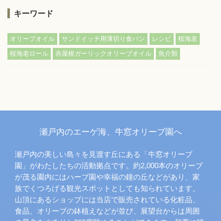
キーワード
,
,
,
,
オリーブオイル
サンドイッチ用薄切り食パン
レシピ
桜海老
,
,
桜海老ロール
赤屋根ガーリックオリーブオイル
魚介類
瀬戸内のエーゲ海、牛窓オリーブ園へ
瀬戸内の美しい島々を見渡す丘にある「牛窓オリーブ
園」がわたしたちの活動拠点です。約2,000本のオリーブ
が茂る園内にはハーブ園や幸福の鐘の丘などがあり、家
族でくつろげる観光スポットとしても知られています。
山頂にあるショップには当店で販売されている化粧品、
食品、オリーブの鉢植えなどが並び、展望台からは周囲