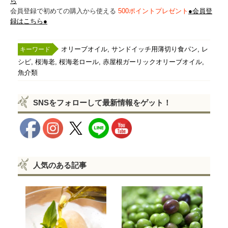
ら
会員登録で初めての購入から使える
500ポイントプレゼント
●会員登
録はこちら●
,
,
オリーブオイル
サンドイッチ用薄切り食パン
レ
,
,
,
,
シピ
桜海老
桜海老ロール
赤屋根ガーリックオリーブオイル
魚介類
SNSをフォローして最新情報をゲット！
人気のある記事