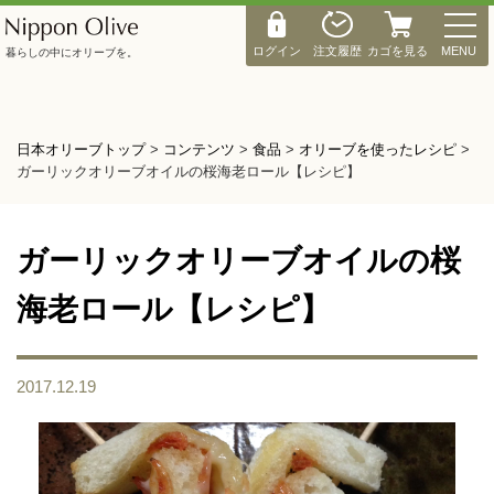
M
E
ログイン
注文履歴
カゴを見る
MENU
暮らしの中にオリーブを。
N
U
日本オリーブトップ
>
コンテンツ
>
食品
>
オリーブを使ったレシピ
>
ガーリックオリーブオイルの桜海老ロール【レシピ】
ガーリックオリーブオイルの桜
海老ロール【レシピ】
2017.12.19