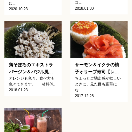
コ…
に…
2018.01.30
2020.10.23
鶏そぼろのエキストラ
サーモン＆イクラの柚
バージン＆バジル風…
子オリーブ寿司【レ…
アレンジも色々、食べ方も
ちょっとご馳走感が欲しい
色々できます。 材料(4…
ときに、見た目も豪華に
2018.01.23
な…
2017.12.28