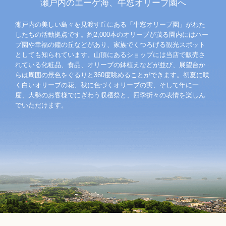
瀬戸内のエーゲ海、牛窓オリーブ園へ
瀬戸内の美しい島々を見渡す丘にある「牛窓オリーブ園」がわた
したちの活動拠点です。約2,000本のオリーブが茂る園内にはハー
ブ園や幸福の鐘の丘などがあり、家族でくつろげる観光スポット
としても知られています。山頂にあるショップには当店で販売さ
れている化粧品、食品、オリーブの鉢植えなどが並び、展望台か
らは周囲の景色をぐるりと360度眺めることができます。初夏に咲
く白いオリーブの花、秋に色づくオリーブの実、そして年に一
度、大勢のお客様でにぎわう収穫祭と、四季折々の表情を楽しん
でいただけます。