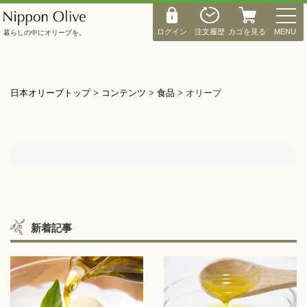
M
E
ログイン
注文履歴
カゴを見る
MENU
暮らしの中にオリーブを。
N
U
日本オリーブトップ
>
コンテンツ
>
食品
>
オリーブ
新着記事