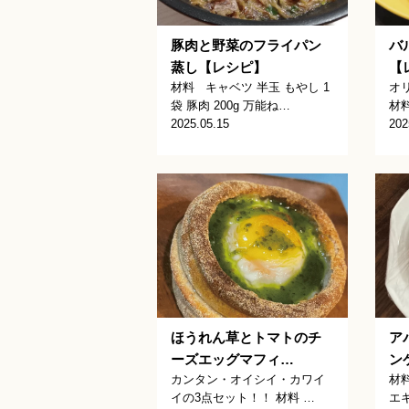
豚肉と野菜のフライパン
バ
蒸し【レシピ】
【
材料 キャベツ 半玉 もやし 1
オ
袋 豚肉 200g 万能ね…
材料
2025.05.15
202
ほうれん草とトマトのチ
ア
ーズエッグマフィ…
ン
カンタン・オイシイ・カワイ
材料
イの3点セット！！ 材料 …
エ