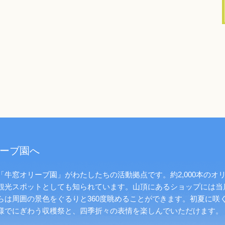
ーブ園へ
牛窓オリーブ園」がわたしたちの活動拠点です。約2,000本のオ
観光スポットとしても知られています。山頂にあるショップには当
らは周囲の景色をぐるりと360度眺めることができます。初夏に咲
様でにぎわう収穫祭と、四季折々の表情を楽しんでいただけます。