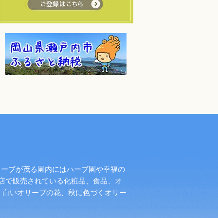
リーブが茂る園内にはハーブ園や幸福の
店で販売されている化粧品、食品、オ
く白いオリーブの花、秋に色づくオリー