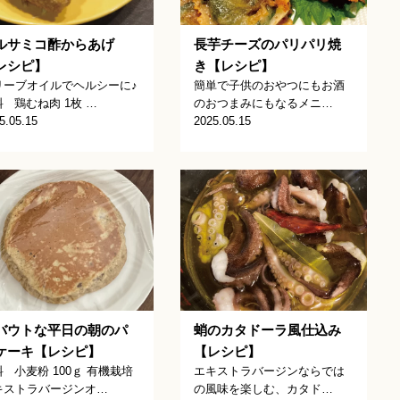
ルサミコ酢からあげ
長芋チーズのパリパリ焼
レシピ】
き【レシピ】
リーブオイルでヘルシーに♪
簡単で子供のおやつにもお酒
 鶏むね肉 1枚 …
のおつまみにもなるメニ…
5.05.15
2025.05.15
バウトな平日の朝のパ
蛸のカタドーラ風仕込み
ケーキ【レシピ】
【レシピ】
 小麦粉 100ｇ 有機栽培
エキストラバージンならでは
キストラバージンオ…
の風味を楽しむ、カタド…