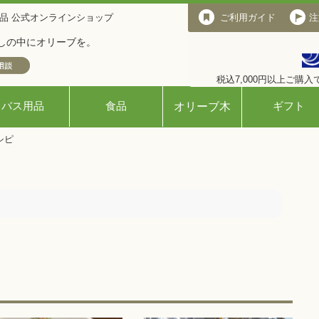
品 公式オンラインショップ
ご利用ガイド
ご利用ガイド
注
しの中にオリーブを。
税込7,000円以上ご購
バス用品
食品
ギフト
オリーブ木
シピ