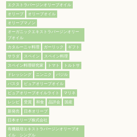
エクストラバージンオリーブオイル
オリーブ
オリーブオイル
オリーブマノン
オーガニックエキストラバージンオリー
ブオイル
カタルーニャ料理
ガーリック
ギフト
サラダ
スペイン
スペイン料理
スペイン料理研究家
トマト
トルトサ
ドレッシング
ニンニク
バジル
パスタ
ピュアオリーブオイル
ピュアオリーブオイルライト
マリネ
レシピ
受賞
和食
品評会
国産
新発売
日本オリーブ
日本オリーブ株式会社
有機栽培エキストラバージンオリーブオ
イル シングル