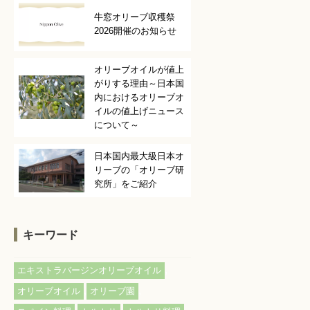
牛窓オリーブ収穫祭
2026開催のお知らせ
オリーブオイルが値上
がりする理由～日本国
内におけるオリーブオ
イルの値上げニュース
について～
日本国内最大級日本オ
リーブの「オリーブ研
究所」をご紹介
キーワード
,
エキストラバージンオリーブオイル
,
,
オリーブオイル
オリーブ園