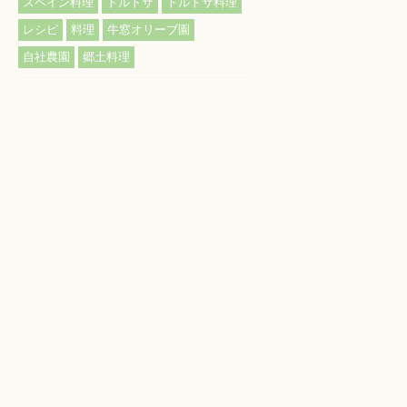
,
,
,
スペイン料理
トルトサ
トルトサ料理
,
,
,
レシピ
料理
牛窓オリーブ園
,
自社農園
郷土料理