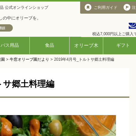
品 公式オンラインショップ
ご利用ガイド
ご利用ガイド
注
しの中にオリーブを。
税込7,000円以上ご購
バス用品
食品
ギフト
オリーブ木
農園
>
牛窓オリーブ園だより
>
2019年4月号_トルトサ郷土料理編
ルトサ郷土料理編