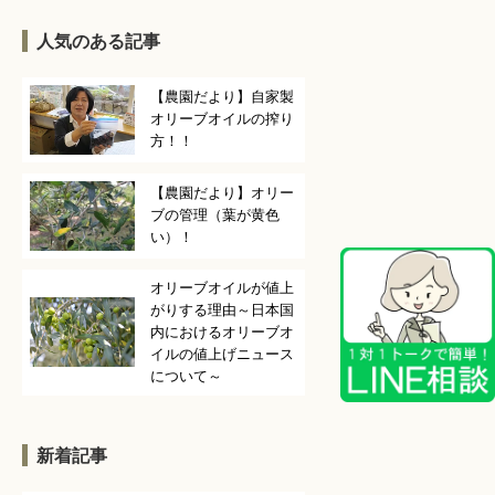
人気のある記事
【農園だより】自家製
オリーブオイルの搾り
方！！
【農園だより】オリー
ブの管理（葉が黄色
い）！
オリーブオイルが値上
がりする理由～日本国
内におけるオリーブオ
イルの値上げニュース
について～
新着記事