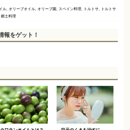
,
,
,
,
,
イル
オリーブオイル
オリーブ園
スペイン料理
トルトサ
トルトサ
,
郷土料理
新情報をゲット！
クワランオイルとは？
目元のくまを治すに