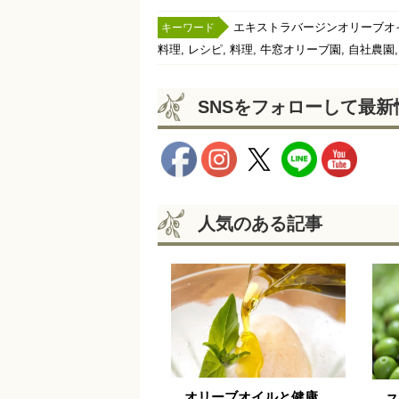
エキストラバージンオリーブオ
,
,
,
,
料理
レシピ
料理
牛窓オリーブ園
自社農園
SNSをフォローして最
人気のある記事
オリーブオイルと健康
ス