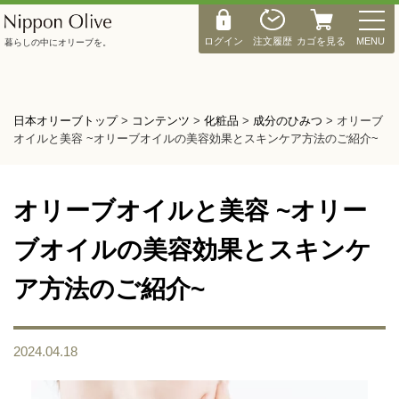
M
E
ログイン
注文履歴
カゴを見る
MENU
暮らしの中にオリーブを。
N
U
日本オリーブトップ
>
コンテンツ
>
化粧品
>
成分のひみつ
>
オリーブ
オイルと美容 ~オリーブオイルの美容効果とスキンケア方法のご紹介~
オリーブオイルと美容 ~オリー
ブオイルの美容効果とスキンケ
ア方法のご紹介~
2024.04.18