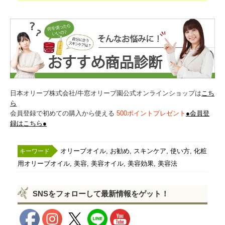
「3. オリーブオイル美容法」
日本オリーブ株式会社/牛窓オリーブ園公式オンラインショップは
こち
ら
会員登録で初めての購入から使える
500ポイントプレゼント
●会員登
録はこちら●
,
,
,
,
オリーブオイル
お勧め
スキンケア
使い方
化粧
,
,
,
,
用オリーブオイル
美容
美容オイル
美容効果
美容法
SNSをフォローして最新情報をゲット！