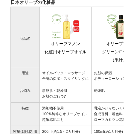
日本オリーブの化粧品
商品名
オリーブマノン
オリーブマノ
化粧用オリーブオイル
グリーンローシ
（果汁水）
用途
オイルパック・マッサージ
お顔の保湿
全身の保湿・スタイリングに
ボディーローションとし
お悩み
敏感肌・乾燥肌
乾燥肌
お肌のごわつき
特徴
添加物不使用
乳液がいらないくらいし
100%純粋なオリーブオイル
合成香料・着色料・防腐
超敏感肌にも
ローマカミツレ花油の香
容量(朝晩使用)
200ml(約1.5～2カ月分)
180ml(約1カ月分)