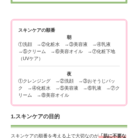
スキンケアの順番
朝
①洗顔 →②化粧水 →③美容液 →④乳液
→⑤クリーム →⑥美容オイル →⑦化粧下地
（UVケア）
夜
①クレンジング →②洗顔 →③おそうじパッ
ク →④化粧水 →⑤美容液 →⑥乳液 →⑦ク
リーム →⑧美容オイル
1.スキンケアの目的
スキンケアの順番を考える上で大切なのが
「肌に不要な