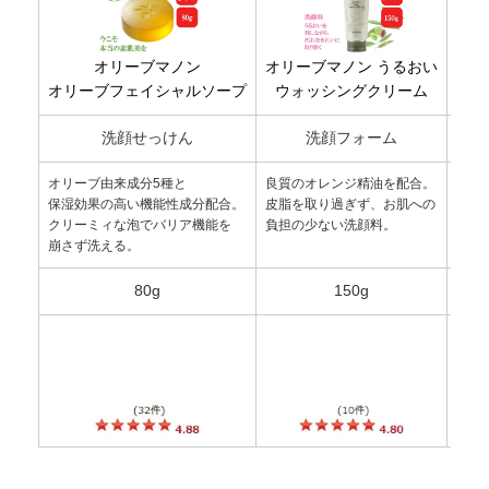
オリーブマノン
オリーブマノン うるおい
オ
オリーブフェイシャルソープ
ウォッシングクリーム
洗顔せっけん
洗顔フォーム
オリーブ由来成分5種と
良質のオレンジ精油を配合。
ふき
保湿効果の高い機能性成分配合。
皮脂を取り過ぎず、お肌への
弱酸
クリーミィな泡でバリア機能を
負担の少ない洗顔料。
泡立
崩さず洗える。
忙し
80g
150g