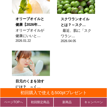
オリーブオイルと
スクワランオイル
健康【2026年…
とは？～スク…
オリーブオイルが
最近、肌に「スク
健康にいいと…
ワラン…
2026.01.22
2026.04.05
目元のくまを治す
には？ ～く…
初回購入で使える500ptプレゼント
疲れた印象や老け
た印象を与え…
ページTOPへ
初回限定商品
新商品
キャンペーン
2026.04.05