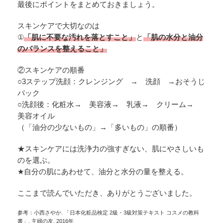
最後にポイントをまとめておきましょう。
スキンケアで大切なのは
①
「肌に不要な汚れを落とすこと」
と
「肌の水分と油分
のバランスを整えること」
②スキンケアの順番
○3ステップ洗顔：クレンジング → 洗顔 →おそうじ
パック
○洗顔後：化粧水→ 美容液→ 乳液→ クリーム→
美容オイル
（「油分の少ないもの」→「多いもの」の順番）
★スキンケアには洗浄力の強すぎない、肌にやさしいも
のを選ぶ。
★自分の肌にあわせて、油分と水分の量を整える。
ここまで読んでいただき、ありがとうございました。
参考：小西さやか. 「日本化粧品検定 2級・3級対策テキスト コスメの教科
書」. 主婦の友. 2016年