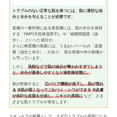
トラブルのない正常な肌を保つには、肌に適切な油
分と水分を与えることが必要です。
皮膚の一番外側にある角質層には、肌の水分を保持
する「NMF(天然保湿因子)」や「細胞間脂質（油
分）」 といった成分が、
さらに角質層の表面には、うるおいベールの「皮脂
膜（油分と水分）」があり、 肌を乾燥や外の刺激か
ら守っています。
しかし、
洗顔などで肌の油分が奪われすぎてしまう
と、水分が蒸発しやすくなり過乾燥状態に。
肌が乾燥すると、
①バリア機能が低下し、肌が荒れ
る
②肌が固くなってごわつく・シワができる
③皮膚
が余計な皮脂を分泌し、ニキビの原因に
など、さま
ざまな肌トラブルが発生します。
スキンケアの順番として、まず①トラブルの原因になる