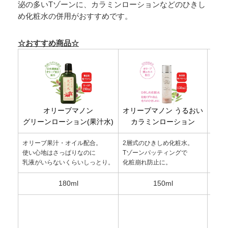
泌の多いTゾーンに、カラミンローションなどのひきし
め化粧水の併用がおすすめです。
☆おすすめ商品☆
オリーブマノン
オリーブマノン うるおい
グリーンローション(果汁水)
カラミンローション
オリーブ果汁・オイル配合。
2層式のひきしめ化粧水。
無香
使い心地はさっぱりなのに
Tゾーンパッティングで
無ア
乳液がいらないくらいしっとり。
化粧崩れ防止に。
お肌
180ml
150ml