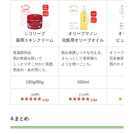
オリーブマノン
オリー
シコリーブ
化粧用オリーブオイル
ピュアス
薬用スキンクリーム
医薬部外品
肌を保護しツヤを与える。
オリーブ由来
肌の乾燥を防いで
さらっとして美容液の
完全無添加。
しっとりすこやかに保護。
ような使いごこち。
肌のキメを整
肌あれ・あれ性にも。
180g/80g
200ml
35
4.まとめ