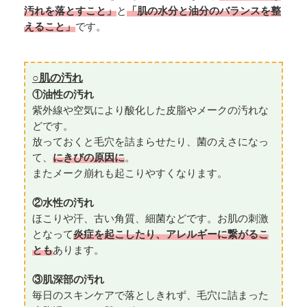
汚れを落とすこと」
と
「肌の水分と油分のバランスを整
えること」
です。
○肌の汚れ
①油性の汚れ
紫外線や空気により酸化した皮脂やメークの汚れな
どです。
放っておくと毛穴を詰まらせたり、菌のえさになっ
て、
にきびの原因に
。
またメーク崩れも起こりやすくなります。
②水性の汚れ
ほこりや汗、古い角質、細菌などです。お肌の刺激
となって
炎症を起こしたり、アレルギーに繋がるこ
とも
あります。
③肌深部の汚れ
毎日のスキンケアで落としきれず、毛穴に詰まった