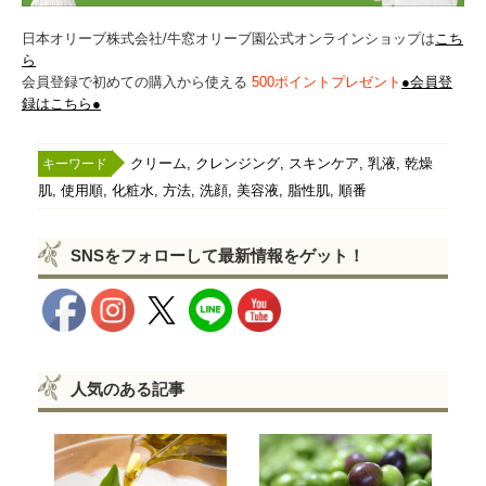
日本オリーブ株式会社/牛窓オリーブ園公式オンラインショップは
こち
ら
会員登録で初めての購入から使える
500ポイントプレゼント
●会員登
録はこちら●
,
,
,
,
クリーム
クレンジング
スキンケア
乳液
乾燥
,
,
,
,
,
,
,
肌
使用順
化粧水
方法
洗顔
美容液
脂性肌
順番
SNSをフォローして最新情報をゲット！
人気のある記事